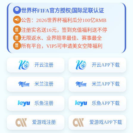
手机App
网页版
祝贾马尔克劳福德46岁生日快乐愿
你的未来更加辉煌与精彩
2026-06-04 03:36
84 次阅读
首页
/
体育头条
在贾马尔·克劳福德的46岁生日来临之际，我们向这位