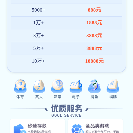
了他在替补阵容中的重要性和出色表现。不仅如此，
他还创造了多项个人记录，如单场比赛得分最高达到
50分，这些都为他的职业生涯增添了光彩。
除了个人荣誉，贾马尔也为球队做出了重要贡献。他
在各个球队中都担任着关键角色，不论是作为得分手
还是组织者，始终能够带领团队走向胜利。特别是在
季后赛中，他多次以关键时刻的表现帮助球队逆转局
势，这种能力使他成为了一名不可或缺的球员。
总之，贾马尔·克劳福德用自己的努力和天赋书写了一
段辉煌的篮球历史。他所取得的一切成就是无数年轻
球员追逐梦想的重要标杆，也让我们在他46岁生日之
际倍感欣慰与骄傲。
2、个人魅力与风格